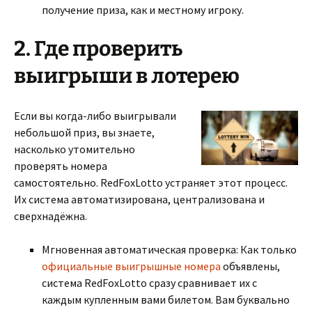
получение приза, как и местному игроку.
2. Где проверить
выигрыши в лотерею
Если вы когда-либо выигрывали
небольшой приз, вы знаете,
насколько утомительно
проверять номера
самостоятельно. RedFoxLotto устраняет этот процесс.
Их система автоматизирована, централизована и
сверхнадёжна.
Мгновенная автоматическая проверка: Как только
официальные выигрышные номера
объявлены,
система RedFoxLotto сразу сравнивает их с
каждым купленным вами билетом. Вам буквально