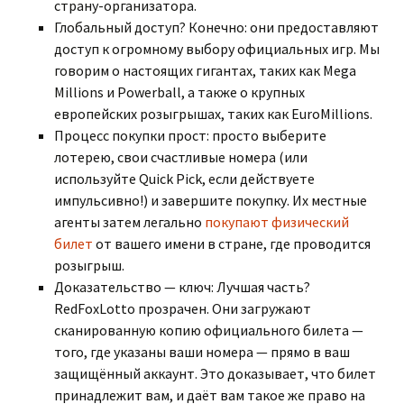
страну-организатора.
Глобальный доступ? Конечно: они предоставляют
доступ к огромному выбору официальных игр. Мы
говорим о настоящих гигантах, таких как Mega
Millions и Powerball, а также о крупных
европейских розыгрышах, таких как EuroMillions.
Процесс покупки прост: просто выберите
лотерею, свои счастливые номера (или
используйте Quick Pick, если действуете
импульсивно!) и завершите покупку. Их местные
агенты затем легально
покупают физический
билет
от вашего имени в стране, где проводится
розыгрыш.
Доказательство — ключ: Лучшая часть?
RedFoxLotto прозрачен. Они загружают
сканированную копию официального билета —
того, где указаны ваши номера — прямо в ваш
защищённый аккаунт. Это доказывает, что билет
принадлежит вам, и даёт вам такое же право на