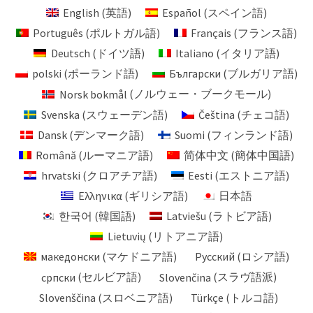
English
(
英語
)
Español
(
スペイン語
)
ビ
Português
(
ポルトガル語
)
Français
(
フランス語
)
Deutsch
(
ドイツ語
)
Italiano
(
イタリア語
)
ゲ
polski
(
ポーランド語
)
Български
(
ブルガリア語
)
Norsk bokmål
(
ノルウェー・ブークモール
)
ー
Svenska
(
スウェーデン語
)
Čeština
(
チェコ語
)
Dansk
(
デンマーク語
)
Suomi
(
フィンランド語
)
シ
Română
(
ルーマニア語
)
简体中文
(
簡体中国語
)
hrvatski
(
クロアチア語
)
Eesti
(
エストニア語
)
ョ
Ελληνικα
(
ギリシア語
)
日本語
한국어
(
韓国語
)
Latviešu
(
ラトビア語
)
Lietuvių
(
リトアニア語
)
ン
македонски
(
マケドニア語
)
Русский
(
ロシア語
)
српски
(
セルビア語
)
Slovenčina
(
スラヴ語派
)
Slovenščina
(
スロベニア語
)
Türkçe
(
トルコ語
)