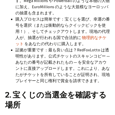
す。Mega Millions や Powerball のような本物の大物
に加え、EuroMillions のような大規模なヨーロッパ
の抽選も含まれます。
購入プロセスは簡単です：宝くじを選び、幸運の番
号を選択（または衝動的ならクイックピックを使
用！）、そしてチェックアウトします。現地の代理
人が、抽選が行われる国で合法的に
物理的なチケ
ット
をあなたの代わりに購入します。
証拠が重要です：最も良い点は？RedFoxLotto は透
明性があります。公式チケットのスキャンコピー —
あなたの番号が記載されたもの — を安全なアカウ
ントに直接アップロードします。これにより、あな
たがチケットを所有していることが証明され、現地
プレイヤーと同じ権利で賞金を請求できます。
2. 宝くじの当選金を確認する
場所