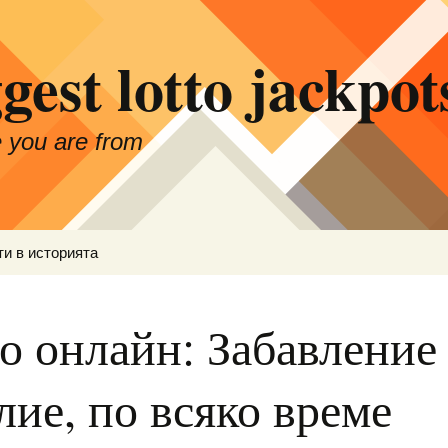
gest lotto jackpot
e you are from
ти в историята
о онлайн: Забавление 
лие, по всяко време