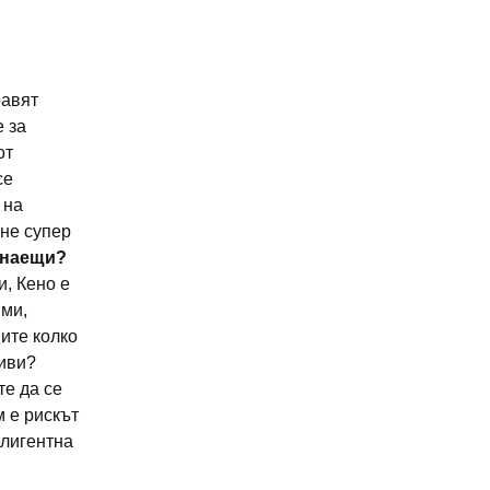
равят
е за
от
се
 на
ане супер
инаещи?
и, Кено е
 ми,
ите колко
ливи?
те да се
м е рискът
елигентна