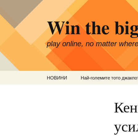
Към
съдържанието
Win the big
play online, no matter wher
НОВИНИ
Най-големите тото джакпо
Кен
уси