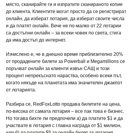
място, сканирайте ги и изпратите сканираното копие
до клиента. Клиентите могат просто да се регистрират
онлайн, да изберат лотария, да изберат своите числа
и да платят онлайн. Вече не по-малко от 22 лотарии
са достъпни онлайн – за всеки човек по света, стига
да има достъп до интернет.
Изчислено е, че в днешно време приблизително 20%
от продадените билети за Powerball и Megamillions се
поръчват онлайн за клиенти извън САЩ и този
процент непрекъснато нараства, особено всеки път,
когато някъде на планетата има значителен джакпот
от лотарията.
Разбира се, RedFoxLotto продава билетите на цена,
по-висока от самата лотария – все пак това е бизнес.
Но тогава бихте ли предпочели а) да платите $1 и да
участвате в лотария с главна награда от $1 милион,
или б) да платите $5 за онлайн билет за лотария,