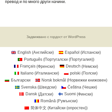
превод и по много други начини.
Задвижвано с гордост от WordPress
English
(
Английски
)
Español
(
Испански
)
Português
(
Португалски (Португалия)
)
Français
(
Френски
)
Deutsch
(
Немски
)
Italiano
(
Италиански
)
polski
(
Полски
)
Български
Norsk bokmål
(
Норвежки книжовен
)
Svenska
(
Шведски
)
Čeština
(
Чешки
)
Dansk
(
Датски
)
Suomi
(
Фински
)
Română
(
Румънски
)
简体中文
(
Китайски (опростен)
)