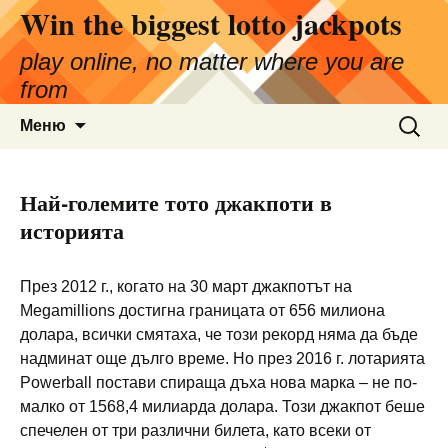
Win the biggest lotto jackpots
Към
съдържанието
play online, no matter where you are
from
Търсен
Меню
за:
Най-големите тото джакпоти в
историята
През 2012 г., когато на 30 март джакпотът на
Megamillions достигна границата от 656 милиона
долара, всички смятаха, че този рекорд няма да бъде
надминат още дълго време. Но през 2016 г. лотарията
Powerball постави спираща дъха нова марка – не по-
малко от 1568,4 милиарда долара. Този джакпот беше
спечелен от три различни билета, като всеки от