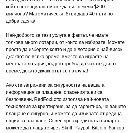
който потенциално може да ви спечели $200
милиона? Математически, б) ви дава 40 пъти по-
добра сделка!
Най-доброто за тази услуга е фактът, че имате
толкова много лотарии, от които да избирате. Можете
просто да изберете която и да е лотария с най-висок
джакпот по всяко време, вместо да играете на
местната лотария, където трябва да чакате дълго
време, докато джакпотът се натрупа!
Ако сте загрижени за сигурността на вашата
информация за плащане, опасенията ви са
безпочвени. RedFoxLotto използва най-новата
технология за криптиране, за да гарантира, че вашето
плащане е сигурно, и можете да избирате от редица
опции за плащане. Освен чрез кредитната си карта,
можете да плащате чрез Skrill, Paypal, Bitcoin, банков