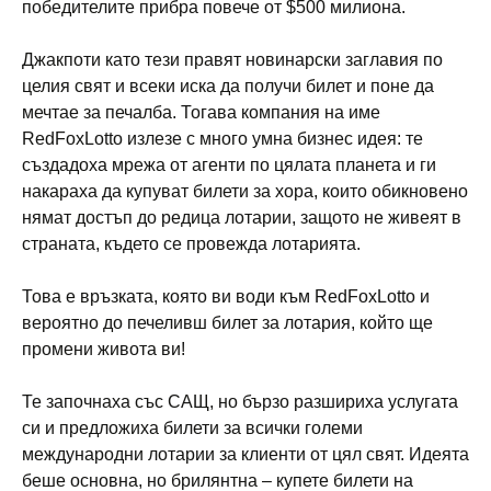
победителите прибра повече от $500 милиона.
Джакпоти като тези правят новинарски заглавия по
целия свят и всеки иска да получи билет и поне да
мечтае за печалба. Тогава компания на име
RedFoxLotto излезе с много умна бизнес идея: те
създадоха мрежа от агенти по цялата планета и ги
накараха да купуват билети за хора, които обикновено
нямат достъп до редица лотарии, защото не живеят в
страната, където се провежда лотарията.
Това е връзката, която ви води към RedFoxLotto и
вероятно до печеливш билет за лотария, който ще
промени живота ви!
Те започнаха със САЩ, но бързо разшириха услугата
си и предложиха билети за всички големи
международни лотарии за клиенти от цял ​​свят. Идеята
беше основна, но брилянтна – купете билети на