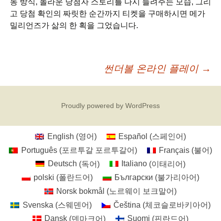
동 방식, 놀라운 당첨자 스토리를 다시 들려주는 모습, 그리
고 당첨 확인의 짜릿한 순간까지 티켓을 구매하시면 메가
밀리언즈가 삶의 한 획을 그었습니다.
글
썬더볼 온라인 플레이
→
네
Proudly powered by WordPress
비
English
(
영어
)
Español
(
스페인어
)
Português
(
포르투갈 포르투갈어
)
Français
(
불어
)
게
Deutsch
(
독어
)
Italiano
(
이태리어
)
polski
(
폴란드어
)
Български
(
불가리아어
)
이
Norsk bokmål
(
노르웨이 보크말어
)
Svenska
(
스웨덴어
)
Čeština
(
체코슬로바키아어
)
Dansk
(
덴마크어
)
Suomi
(
핀란드어
)