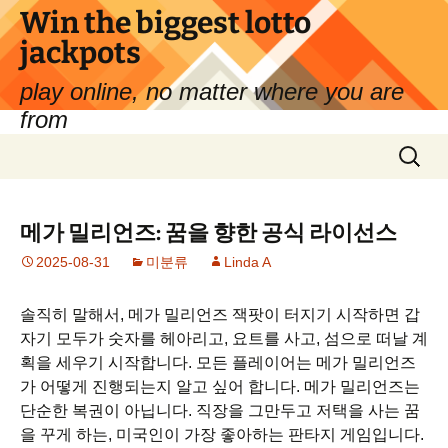
컨
Win the biggest lotto
텐
jackpots
츠
로
play online, no matter where you are
건
from
너
검
뛰
색:
기
메가 밀리언즈: 꿈을 향한 공식 라이선스
2025-08-31
미분류
Linda A
솔직히 말해서, 메가 밀리언즈 잭팟이 터지기 시작하면 갑
자기 모두가 숫자를 헤아리고, 요트를 사고, 섬으로 떠날 계
획을 세우기 시작합니다. 모든 플레이어는 메가 밀리언즈
가 어떻게 진행되는지 알고 싶어 합니다. 메가 밀리언즈는
단순한 복권이 아닙니다. 직장을 그만두고 저택을 사는 꿈
을 꾸게 하는, 미국인이 가장 좋아하는 판타지 게임입니다.