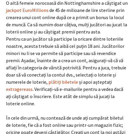
O altă femeie norocoasă din Nottinghamshire a câștigat un
jackpot EuroMillions
de 45 de milioane de lire sterline prin
crearea unui cont online după ce a primit un bonus la locul
de muncă. Ca să numim doar câțiva, mulți jucători au jucat la
loterii online și au câștigat premii pentru asta.
Pentru ca un jucător să participe la oricare dintre loteriile
noastre, acesta trebuie să aibă cel puțin 18 ani. Jucătorilor
minori nu li se va permite să participe sau să revendice
premii. Așadar, înainte de a crea un cont, asigurați-vă că vă
aflați în categoria de vârstă potrivită. Pentru a juca, trebuie
doar să vă conectați la contul dvs., selectați o loterie și
numerele de loterie,
plătiți biletele
și apoi așteptați
extragerea
s
s
. Verificați-vă e-mailurile pentru a vedea dacă
ați câștigat o înscriere. Este atât de simplu să jucați la
loterie online.
În cele din urmă, nu contează de unde ați cumpărat biletul
de loterie, fie că a fost online sau printr-un magazin fizic;
oricine poate deveni câștigător. Creați un cont la noi astăzi