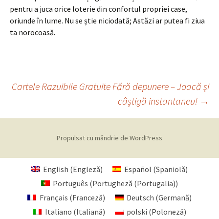
pentru a juca orice loterie din confortul propriei case,
oriunde în lume. Nu se știe niciodată; Astăzi ar putea fi ziua
ta norocoasă.
Navigare
Cartele Razuibile Gratuite Fără depunere – Joacă și
câștigă instantaneu!
→
în
Propulsat cu mândrie de WordPress
articole
English
(
Engleză
)
Español
(
Spaniolă
)
Português
(
Portugheză (Portugalia)
)
Français
(
Franceză
)
Deutsch
(
Germană
)
Italiano
(
Italiană
)
polski
(
Poloneză
)