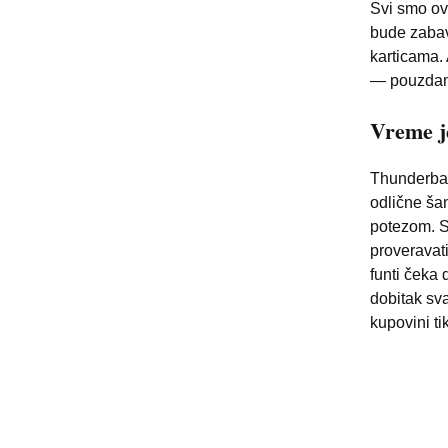
Svi smo ov
bude zabav
karticama. 
— pouzdan 
Vreme j
Thunderbal
odlične ša
potezom. Sa
proveravat
funti čeka 
dobitak sv
kupovini ti