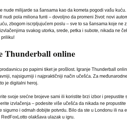
ije nude milijarde sa šansama kao da kometa pogodi vašu kuću.
 nudi pola miliona funti – dovoljno da promeni život: novi autom
uću, zbogom iscrpljujućem poslu – sve to sa šansama koje ne 
 izvlačenjima svakog utorka, srede, petka i subote, nikada ne č
priliku!
te Thunderball online
rodavnicu po papirni tiket je prošlost. Igranje Thunderball onlin
vniji, najsigurniji i najpraktičniji način učešća. Za međunarodn
 je digitalni heroj.
rite svoje srećne brojeve sami ili koristite brzi izbor i prepustite 
rite izvlačenja – podesite više učešća da nikada ne propustite
te sigurno i odmah dobijte potvrdu. Bilo da ste u Londonu ili na 
, RedFoxLotto olakšava ulazak u igru.