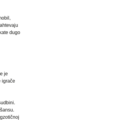
obil,
zahtevaju
ekate dugo
e je
e igrače
sudbini.
 šansu.
egzotičnoj