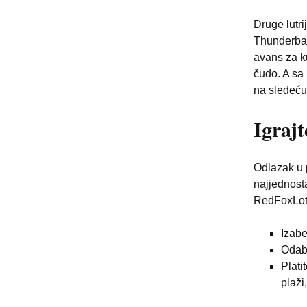
Druge lutr
Thunderball
avans za k
čudo. A sa
na sledeću 
Igraj
Odlazak u p
najjednosta
RedFoxLotto
Izabe
Odabe
Plati
plaži