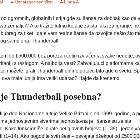
24
Uncategorized @sr
Linda A
 od ogromnih, globalnih lutrija gde su šanse za dobitak kao da 
i vanzemaljci? Ako tražite lutriju koja je zaista laka za igranje, n
bubreg za tiket i daje vam realne šanse da osvojite nešto što m
svog šampiona: Thunderball.
m do £500.000 bez poreza i četiri izvlačenja svake nedelje, ovo
ritaniji s razlogom. A najbolja vest? Zahvaljujući platformama ka
o, možete igrati Thunderball online gotovo bilo gde u svetu. S
o ova mala lutrija ima veliki udarac? Hajde da krenemo!
 je Thunderball posebna?
 je deo Nacionalne lutrije Velike Britanije od 1999. godine, a 
ma jednostavnim stvarima: jednostavna je i šanse su zaista
. Kako funkcioniše: birate pet glavnih brojeva (1–39) i jedan v
l (1–14). Ako pogodite svih šest – osvajate džekpot od £500.00