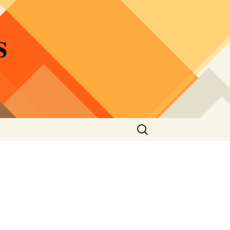
s
Претрага
за: