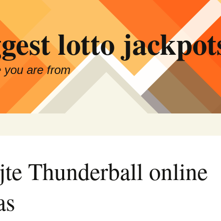
gest lotto jackpot
e you are from
jte Thunderball online
as