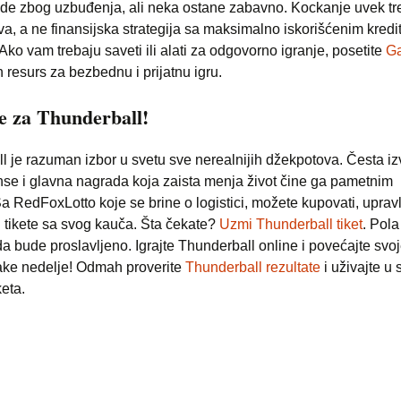
de zbog uzbuđenja, ali neka ostane zabavno. Kockanje uvek tr
a, a ne finansijska strategija sa maksimalno iskorišćenim kredi
Ako vam trebaju saveti ili alati za odgovorno igranje, posetite
G
resurs za bezbednu i prijatnu igru.
e za Thunderball!
l je razuman izbor u svetu sve nerealnijih džekpotova. Česta iz
nse i glavna nagrada koja zaista menja život čine ga pametnim
 RedFoxLotto koje se brine o logistici, možete kupovati, upravlj
i tikete sa svog kauča. Šta čekate?
Uzmi Thunderball tiket
. Pola
da bude proslavljeno. Igrajte Thunderball online i povećajte svo
ake nedelje! Odmah proverite
Thunderball rezultate
i uživajte u 
keta.