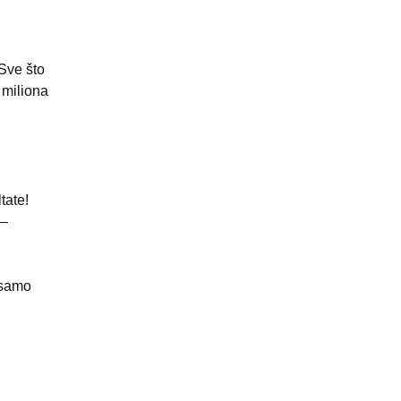
 Sve što
 miliona
tate!
 –
, samo