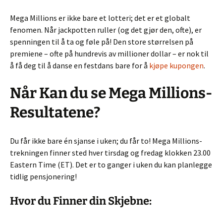
Mega Millions er ikke bare et lotteri; det er et globalt
fenomen. Når jackpotten ruller (og det gjør den, ofte), er
spenningen til å ta og føle på! Den store størrelsen på
premiene – ofte på hundrevis av millioner dollar – er nok til
å få deg til å danse en festdans bare for å
kjøpe kupongen
.
Når Kan du se Mega Millions-
Resultatene?
Du får ikke bare én sjanse i uken; du får to! Mega Millions-
trekningen finner sted hver tirsdag og fredag ​​klokken 23.00
Eastern Time (ET). Det er to ganger i uken du kan planlegge
tidlig pensjonering!
Hvor du Finner din Skjebne: