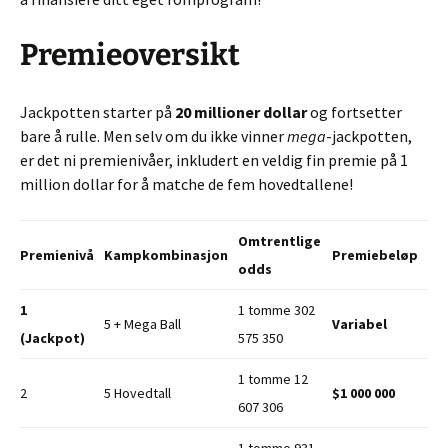
Premieoversikt
Jackpotten starter på
20 millioner dollar
og fortsetter
bare å rulle. Men selv om du ikke vinner
mega
-jackpotten,
er det ni premienivåer, inkludert en veldig fin premie på 1
million dollar for å matche de fem hovedtallene!
Omtrentlige
Premienivå
Kampkombinasjon
Premiebeløp
odds
1
1 tomme 302
5 + Mega Ball
Variabel
(Jackpot)
575 350
1 tomme 12
2
5 Hovedtall
$1 000 000
607 306