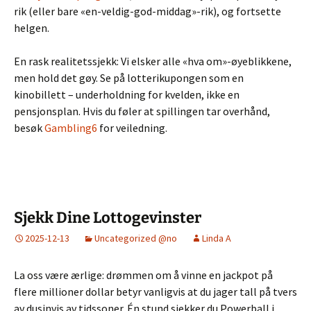
rik (eller bare «en-veldig-god-middag»-rik), og fortsette
helgen.
En rask realitetssjekk: Vi elsker alle «hva om»-øyeblikkene,
men hold det gøy. Se på lotterikupongen som en
kinobillett – underholdning for kvelden, ikke en
pensjonsplan. Hvis du føler at spillingen tar overhånd,
besøk
Gambling6
for veiledning.
Sjekk Dine Lottogevinster
2025-12-13
Uncategorized @no
Linda A
La oss være ærlige: drømmen om å vinne en jackpot på
flere millioner dollar betyr vanligvis at du jager tall på tvers
av dusinvis av tidssoner. Én stund sjekker du Powerball i