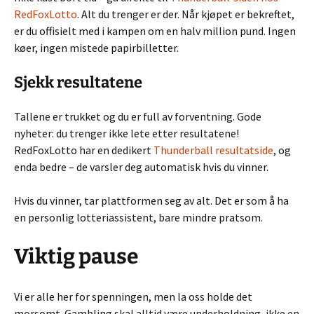
RedFoxLotto
. Alt du trenger er der. Når kjøpet er bekreftet,
er du offisielt med i kampen om en halv million pund. Ingen
køer, ingen mistede papirbilletter.
Sjekk resultatene
Tallene er trukket og du er full av forventning. Gode
nyheter: du trenger ikke lete etter resultatene!
RedFoxLotto har en dedikert
Thunderball resultatside
, og
enda bedre – de varsler deg automatisk hvis du vinner.
Hvis du vinner, tar plattformen seg av alt. Det er som å ha
en personlig lotteriassistent, bare mindre pratsom.
Viktig pause
Vi er alle her for spenningen, men la oss holde det
morsomt. Gambling skal alltid være underholdning, ikke en