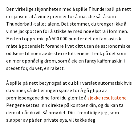
Den virkelige skjønnheten med å spille Thunderball på nett
er sjansen til å vinne premier for å matche så få som
Thunderball-tallet alene. Det stemmer, du trenger ikke å
vinne jackpotten for å stikke av med noe ekstra i lommen.
Med en toppremie på 500 000 pund er det en fantastisk
måte å potensielt forandre livet ditt uten de astronomiske
oddsene til noen av de større lotteriene. Tenk på det som
en mer oppnåelig drøm, som å eie en fancy kaffemaskin i
stedet for, du vet, en rakett.
Å spille på nett betyr også at du blir varslet automatisk hvis
du vinner, så det er ingen sjanse for å gå glipp av
premiepengene dine fordi du glemte å
sjekke resultatene
.
Pengene settes inn direkte på kontoen din, og du kan ta
dem ut når du vil. Så prøv det. Ditt fremtidige jeg, som
slapper av på den private øya, vil takke deg.