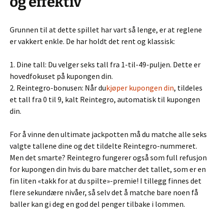
og effektiv
Grunnen til at dette spillet har vart så lenge, er at reglene
er vakkert enkle. De har holdt det rent og klassisk:
1. Dine tall: Du velger seks tall fra 1-til-49-puljen. Dette er
hovedfokuset på kupongen din.
2. Reintegro-bonusen: Når du
kjøper kupongen din
, tildeles
et tall fra 0 til 9, kalt Reintegro, automatisk til kupongen
din.
For å vinne den ultimate jackpotten må du matche alle seks
valgte tallene dine og det tildelte Reintegro-nummeret.
Men det smarte? Reintegro fungerer også som full refusjon
for kupongen din hvis du bare matcher det tallet, som er en
fin liten «takk for at du spilte»-premie! I tillegg finnes det
flere sekundære nivåer, så selv det å matche bare noen få
baller kan gi deg en god del penger tilbake i lommen.