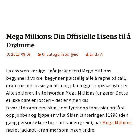
Mega Millions: Din Offisielle Lisens til å
Drømme
2025-08-08
Uncategorized @no
Linda A
La oss være ærlige – når jackpoten i Mega Millions
begynner å vokse, begynner plutselig alle å regne på tall,
drømme om luksusyachter og planlegge tropiske øyferier.
Alle spillere vil vite hvordan Mega Millions fungerer. Dette
er ikke bare et lotteri – det er Amerikas
favorittdrømmemaskin, som fyrer opp fantasier om å si
opp jobben og kjøpe en villa. Siden lanseringen i 1996 (den
gang personsøkere fortsatt var en greie), har
Mega Millions
næret jackpot-drømmer som ingen andre.