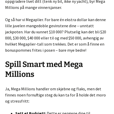
oppgradere livet ditt (tenk ny bil, ikke ny yacht), byr Mega
Millions på mange vinnersjanser.
Og så har vi Megaplier. For bare én ekstra dollar kan denne
lille juvelen mangedoble gevinstene dine – unntatt
jackpoten. Har du vunnet $10 000? Plutselig kan det bli $20
000, $30 000, $40 000 eller til og med $50 000, avhengig av
hvilket Megaplier-tall som trekkes. Det er som å finne en
bonuspommes frites i posen – bare mye bedre!
Spill Smart med Mega
Millions
Ja, Mega Millions handler om skjebne og flaks, men det
finnes noen fornuftige steg du kan ta for å holde det moro
og stressfritt:
Sett et Budsjett:
Dette er pengene dine til