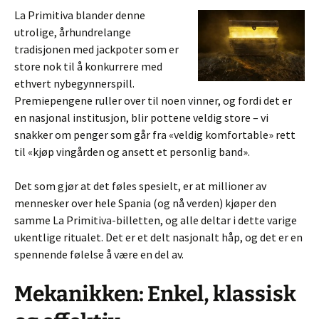
La Primitiva blander denne
utrolige, århundrelange
tradisjonen med jackpoter som er
store nok til å konkurrere med
ethvert nybegynnerspill.
Premiepengene ruller over til noen vinner, og fordi det er
en nasjonal institusjon, blir pottene veldig store – vi
snakker om penger som går fra «veldig komfortable» rett
til «kjøp vingården og ansett et personlig band».
Det som gjør at det føles spesielt, er at millioner av
mennesker over hele Spania (og nå verden) kjøper den
samme La Primitiva-billetten, og alle deltar i dette varige
ukentlige ritualet. Det er et delt nasjonalt håp, og det er en
spennende følelse å være en del av.
Mekanikken: Enkel, klassisk