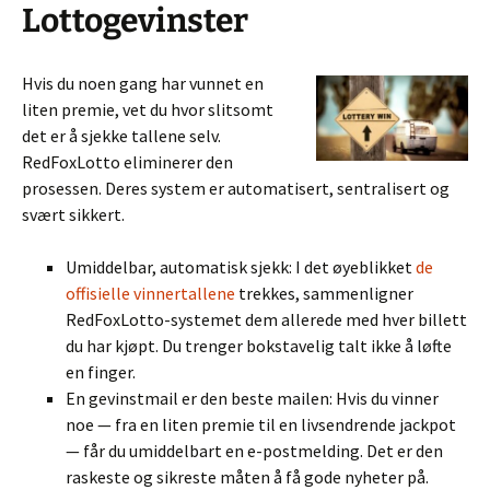
Lottogevinster
Hvis du noen gang har vunnet en
liten premie, vet du hvor slitsomt
det er å sjekke tallene selv.
RedFoxLotto eliminerer den
prosessen. Deres system er automatisert, sentralisert og
svært sikkert.
Umiddelbar, automatisk sjekk: I det øyeblikket
de
offisielle vinnertallene
trekkes, sammenligner
RedFoxLotto-systemet dem allerede med hver billett
du har kjøpt. Du trenger bokstavelig talt ikke å løfte
en finger.
En gevinstmail er den beste mailen: Hvis du vinner
noe — fra en liten premie til en livsendrende jackpot
— får du umiddelbart en e-postmelding. Det er den
raskeste og sikreste måten å få gode nyheter på.