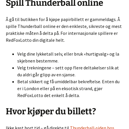
Spill Thunderball online
Å gå til butikken for å kjøpe papirbillett er gammeldags. Å
spille Thunderball online er den enkleste, sikreste og mest
praktiske måten å delta på. For internasjonale spillere er
RedFoxLotto din digitale helt.
Velg dine lykketall selv, eller bruk «hurtigvalg» og la
skjebnen bestemme.
Velg trekningene – sett opp flere deltakelser slik at
du aldri går glipp av en sjanse.
Betal sikkert og få umiddelbar bekreftelse. Enten du
er i London eller på en eksotisk strand, gjør
RedFoxLotto det enkelt å delta.
Hvor kjøper du billett?
Ikke kast bort tid – gå direkte til
Thunderball‑siden hos