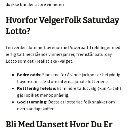
du ikke blir den store vinneren.
Hvorfor VelgerFolk Saturday
Lotto?
I en verden dominert av enorme Powerball-trekninger med
ærlig talt nedslående vinnersjanser, fremstår Saturday
Lotto som det «realistiske» valget.
Bedre odds:
Sjansene for å vinne jackpot er betydelig
høyere enn i de store internasjonale lotteriene.
Rettferdig følelse:
Et mindre tallutvalg (kun 45 tall)
gjør spillet mer oppnåelig.
God stemning:
Dette er lotteriet folk snakker om
over søndagskaffen.
Bli Med Uansett Hvor Du Er