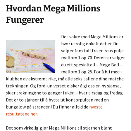
Hvordan Mega Millions
Fungerer
Det vakre med Mega Millions er
hvor utrolig enkelt det er. Du
velger fem tall fra en raus pulje
mellom 1 og 70. Deretter velger
du ett spesialtall – Mega Ball –
mellom 1 og 25. For å bli med i
klubben av ekstremt rike, må alle seks tallene dine matche
trekningen. Og fordi universet elsker å gi oss en ny sjanse,
skjer trekningene to ganger i uken – hver tirsdag og fredag.
Det er to sjanser til å bytte ut kontorpulten med en
bungalow på stranden! Du finner alltid de
nyeste
resultatene her
.
Det som virkelig gjør Mega Millions til stjernen blant