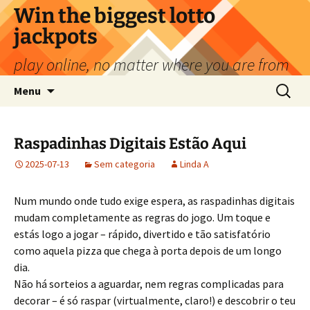
Saltar
Win the biggest lotto
para
jackpots
o
conteúdo
play online, no matter where you are from
Pesquis
Menu
por:
Raspadinhas Digitais Estão Aqui
2025-07-13
Sem categoria
Linda A
Num mundo onde tudo exige espera, as raspadinhas digitais
mudam completamente as regras do jogo. Um toque e
estás logo a jogar – rápido, divertido e tão satisfatório
como aquela pizza que chega à porta depois de um longo
dia.
Não há sorteios a aguardar, nem regras complicadas para
decorar – é só raspar (virtualmente, claro!) e descobrir o teu