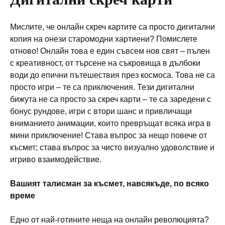
Мислите, че онлайн скреч картите са просто дигитални
копия на онези старомодни хартиени? Помислете
отново! Онлайн това е един съвсем нов свят – пълен
с креативност, от търсене на съкровища в дълбоки
води до епични пътешествия през космоса. Това не са
просто игри – те са приключения. Тези дигитални
бижута не са просто за скреч карти – те са заредени с
бонус рундове, игри с втори шанс и привличащи
вниманието анимации, които превръщат всяка игра в
мини приключение! Става въпрос за нещо повече от
късмет; става въпрос за чисто визуално удоволствие и
игриво взаимодействие.
Вашият талисман за късмет, навсякъде, по всяко
време
Едно от най-готините неща на онлайн революцията?