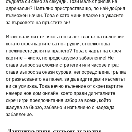
съдбата си само за секунди. Този малък прилив на
адреналин? Напълно пристрастяващо, по най-добрия
възможен начин. Това е като мини влакче на ужасите
за върховете на пръстите ви!
Изпитвали ли сте някога онзи лек тласък на вълнение,
когато скреч картите са по-трудни, отколкото да
преживеете деня на прането? Това е чарът на скреч
картите – чисто, непредсказуемо забавление! Не
става въпрос за сложни стратегии или часове игра;
става въпрос за онази сурова, непосредствена тръпка
от разкъсването на панел, за да видите дали късметът
ви се усмихва. Това вечно вълнение от скреч картите
намери нов дом онлайн, което прави дигиталните
скреч игри предпочитания избор за всеки, който
жадува за бързо, забавно и изпълнено с надежда
забавление.
Дигитални скреч карти