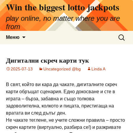
Win the biggest lotto jackpots
Към
съдържанието
play online, no matter where you are
from
Търсен
Меню
за:
Дигитални скреч карти тук
2025-07-13
Uncategorized @bg
Linda A
В свят, който ви кара да чакате, дигиталните скреч
карти обръщат сценария. Едно докосване и сте в
играта – бърза, забавна и също толкова
задоволителна, колкото и пицата, пристигаща на
вратата ви след дълъг ден.
Не чакате теглене, не учите сложни правила – просто
скреч картите (виртуално, разбира се!) и разкривате