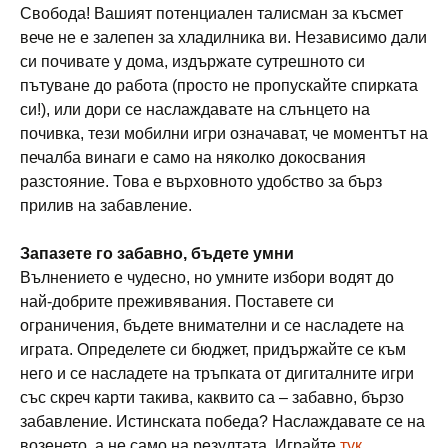
Свобода! Вашият потенциален талисман за късмет
вече не е залепен за хладилника ви. Независимо дали
си почивате у дома, издържате сутрешното си
пътуване до работа (просто не пропускайте спирката
си!), или дори се наслаждавате на слънцето на
почивка, тези мобилни игри означават, че моментът на
печалба винаги е само на няколко докосвания
разстояние. Това е върховното удобство за бърз
прилив на забавление.
Запазете го забавно, бъдете умни
Вълнението е чудесно, но умните избори водят до
най-добрите преживявания. Поставете си
ограничения, бъдете внимателни и се насладете на
играта. Определете си бюджет, придържайте се към
него и се насладете на тръпката от дигиталните игри
със скреч карти такива, каквито са – забавно, бързо
забавление. Истинската победа? Наслаждавате се на
возенето, а не само на резултата. Играйте
тук
.