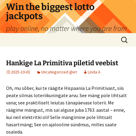
Liigu
Win the biggest lotto
sisu
jackpots
juurde
play online, no matter where you are from
Otsi:
Hankige La Primitiva piletid veebist
2025-10-01
Uncategorized @et
Linda A
Oh, mu sõber, kui te räägite Hispaania La Primitivast, siis
peate silmas loteriikuningate arvu. See mäng pole lihtsalt
vana; see praktiliselt leiutas tänapäevase loterii. Me
räägime mängust, mis sai alguse juba 1763. aastal – enne,
kui neil elektritki oli! Selle mängimine pole lihtsalt
hasartmäng; See on ajalooline sündmus, milles saate
osaleda.