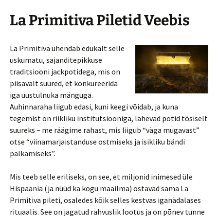
La Primitiva Piletid Veebis
La Primitiva ühendab edukalt selle
uskumatu, sajanditepikkuse
traditsiooni jackpotidega, mis on
piisavalt suured, et konkureerida
iga uustulnuka mänguga.
Auhinnaraha liigub edasi, kuni keegi võidab, ja kuna
tegemist on riikliku institutsiooniga, lähevad potid tõsiselt
suureks – me räägime rahast, mis liigub “väga mugavast”
otse “viinamarjaistanduse ostmiseks ja isikliku bändi
palkamiseks”.
Mis teeb selle eriliseks, on see, et miljonid inimesed üle
Hispaania (ja nüüd ka kogu maailma) ostavad sama La
Primitiva pileti, osaledes kõik selles kestvas iganädalases
rituaalis. See on jagatud rahvuslik lootus ja on põnev tunne