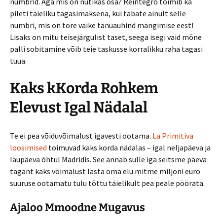
numbrid.
Aga mis on nutikas osa? Reintegro toimib ka
pileti täieliku tagasimaksena, kui tabate ainult selle
numbri, mis on tore väike tänuauhind mängimise eest!
Lisaks on mitu teisejärgulist taset, seega isegi vaid mõne
palli sobitamine võib teie taskusse korralikku raha tagasi
tuua.
Kaks kKorda Rohkem
Elevust Igal Nädalal
Te ei pea võiduvõimalust igavesti ootama.
La Primitiva
loosimised
toimuvad kaks korda nädalas – igal neljapäeva ja
laupäeva õhtul Madridis. See annab sulle iga seitsme päeva
tagant kaks võimalust lasta oma elu mitme miljoni euro
suuruse ootamatu tulu tõttu täielikult pea peale pöörata.
Ajaloo Mmoodne Mugavus