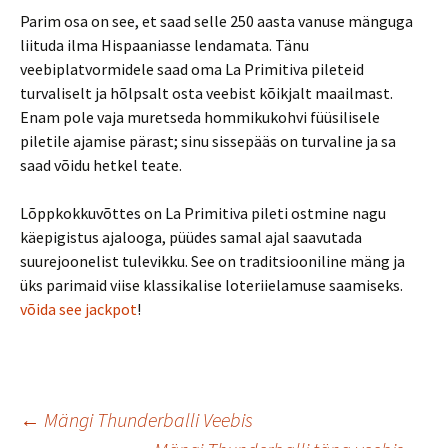
Parim osa on see, et saad selle 250 aasta vanuse mänguga
liituda ilma Hispaaniasse lendamata.
Tänu
veebiplatvormidele saad oma La Primitiva pileteid
turvaliselt ja hõlpsalt osta veebist kõikjalt maailmast.
Enam pole vaja muretseda hommikukohvi füüsilisele
piletile ajamise pärast; sinu sissepääs on turvaline ja sa
saad võidu hetkel teate.
Lõppkokkuvõttes on La Primitiva pileti ostmine nagu
käepigistus ajalooga, püüdes samal ajal saavutada
suurejoonelist tulevikku. See on traditsiooniline mäng ja
üks parimaid viise klassikalise loteriielamuse saamiseks.
võida see jackpot
!
Postituste
←
Mängi Thunderballi Veebis