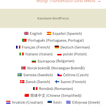
Mängi Thunderballi täna veebis
→
töölaud
Kasutame WordPressi
English
Español
(
Spanish
)
Português
(
Portuguese, Portugal
)
Français
(
French
)
Deutsch
(
German
)
Italiano
(
Italian
)
polski
(
Polish
)
Български
(
Bulgarian
)
Norsk bokmål
(
Norwegian Bokmål
)
Svenska
(
Swedish
)
Čeština
(
Czech
)
Dansk
(
Danish
)
Suomi
(
Finnish
)
Română
(
Romanian
)
简体中文
(
Chinese (Simplified)
)
hrvatski
(
Croatian
)
Eesti
Ελληνικα
(
Greek
)