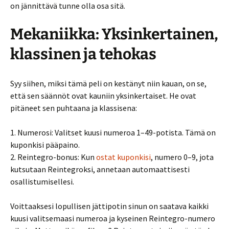
on jännittävä tunne olla osa sitä.
Mekaniikka: Yksinkertainen,
klassinen ja tehokas
Syy siihen, miksi tämä peli on kestänyt niin kauan, on se,
että sen säännöt ovat kauniin yksinkertaiset. He ovat
pitäneet sen puhtaana ja klassisena:
1. Numerosi: Valitset kuusi numeroa 1–49-potista. Tämä on
kuponkisi pääpaino.
2. Reintegro-bonus: Kun
ostat kuponkisi
, numero 0–9, jota
kutsutaan Reintegroksi, annetaan automaattisesti
osallistumisellesi.
Voittaaksesi lopullisen jättipotin sinun on saatava kaikki
kuusi valitsemaasi numeroa ja kyseinen Reintegro-numero