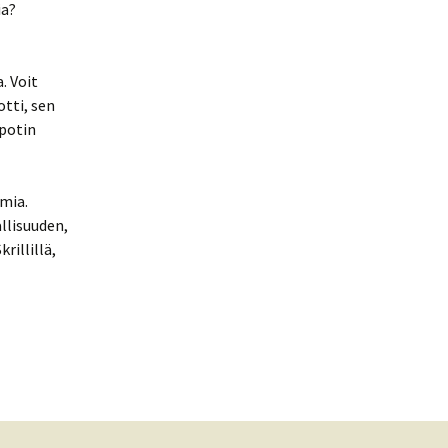
ia?
. Voit
otti, sen
ipotin
omia.
llisuuden,
rillillä,