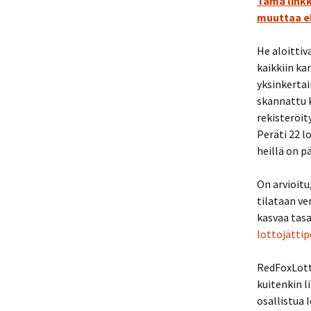
Tämä linkk
muuttaa e
He aloittiv
kaikkiin ka
yksinkertai
skannattu k
rekisteröit
Peräti 22 l
heillä on p
On arvioitu
tilataan ve
kasvaa tasa
lottojättip
RedFoxLotto
kuitenkin l
osallistua 