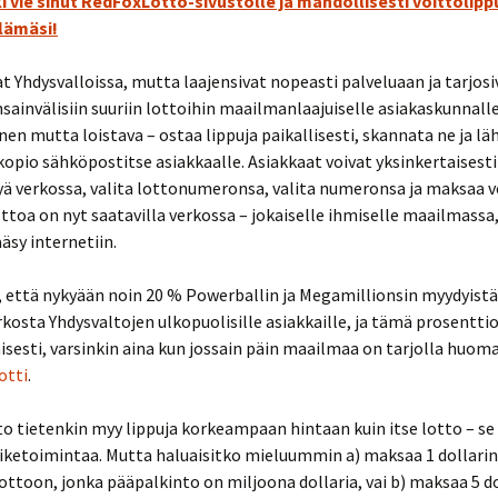
i vie sinut RedFoxLotto-sivustolle ja mahdollisesti voittolipp
lämäsi!
at Yhdysvalloissa, mutta laajensivat nopeasti palveluaan ja tarjosi
nsainvälisiin suuriin lottoihin maailmanlaajuiselle asiakaskunnalle.
nen mutta loistava – ostaa lippuja paikallisesti, skannata ne ja lä
opio sähköpostitse asiakkaalle. Asiakkaat voivat yksinkertaisesti
yä verkossa, valita lottonumeronsa, valita numeronsa ja maksaa v
ottoa on nyt saatavilla verkossa – jokaiselle ihmiselle maailmass
ääsy internetiin.
, että nykyään noin 20 % Powerballin ja Megamillionsin myydyistä 
rkosta Yhdysvaltojen ulkopuolisille asiakkaille, ja tämä prosentti
isesti, varsinkin aina kun jossain päin maailmaa on tarjolla huom
otti
.
 tietenkin myy lippuja korkeampaan hintaan kuin itse lotto – se
iiketoimintaa. Mutta haluaisitko mieluummin a) maksaa 1 dollarin
lottoon, jonka pääpalkinto on miljoona dollaria, vai b) maksaa 5 do