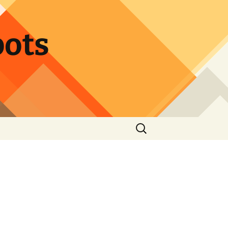
pots
Haku: