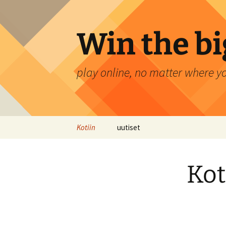
Siirry
sisältöön
Win the bi
play online, no matter where y
Kotiin
uutiset
Kot