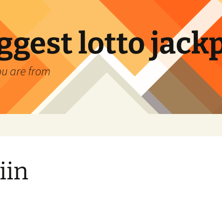
ggest lotto jack
ou are from
iin