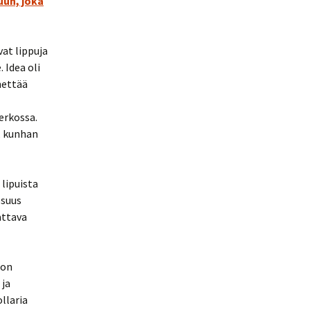
uun, joka
vat lippuja
 Idea oli
hettää
erkossa.
a, kunhan
lipuista
osuus
attava
 on
 ja
llaria