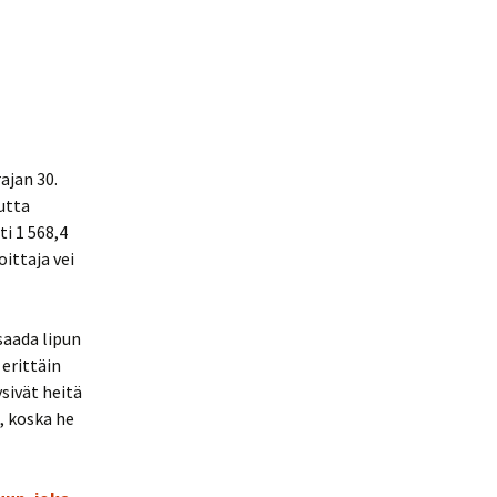
ajan 30.
Mutta
i 1 568,4
oittaja vei
saada lipun
erittäin
sivät heitä
n, koska he