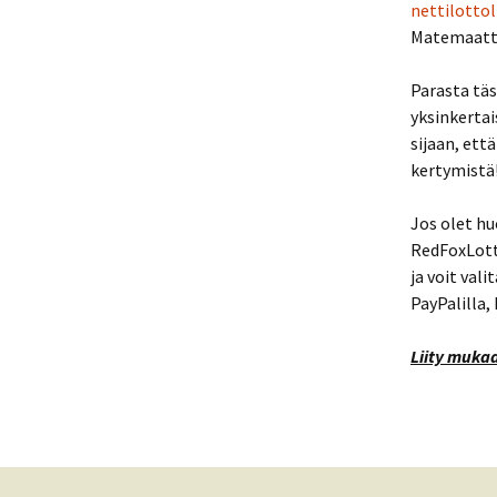
nettilottol
Matemaatti
Parasta täss
yksinkertai
sijaan, ett
kertymistä
Jos olet hu
RedFoxLott
ja voit val
PayPalilla, 
Liity mukaa