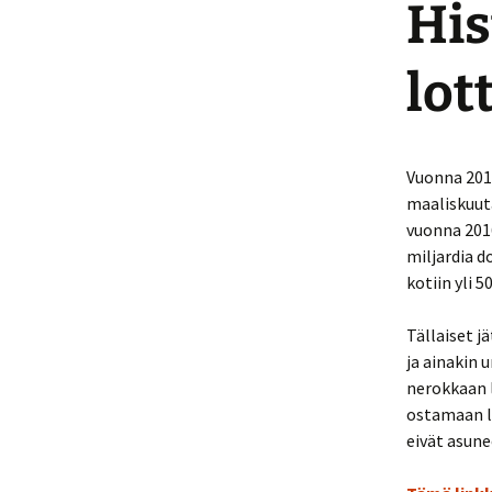
His
lot
Vuonna 2012
maaliskuuta
vuonna 201
miljardia do
kotiin yli 5
Tällaiset j
ja ainakin 
nerokkaan l
ostamaan li
eivät asune