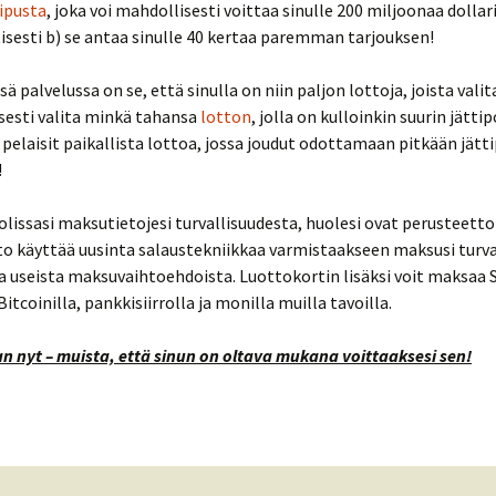
ipusta
, joka voi mahdollisesti voittaa sinulle 200 miljoonaa dollar
sesti b) se antaa sinulle 40 kertaa paremman tarjouksen!
ä palvelussa on se, että sinulla on niin paljon lottoja, joista valita
sesti valita minkä tahansa
lotton
, jolla on kulloinkin suurin jättip
ä pelaisit paikallista lottoa, jossa joudut odottamaan pitkään jätt
!
olissasi maksutietojesi turvallisuudesta, huolesi ovat perusteett
o käyttää uusinta salaustekniikkaa varmistaakseen maksusi turva
ita useista maksuvaihtoehdoista. Luottokortin lisäksi voit maksaa Sk
Bitcoinilla, pankkisiirrolla ja monilla muilla tavoilla.
n nyt – muista, että sinun on oltava mukana voittaaksesi sen!