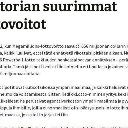
torian suurimmat
tovoitot
, kun Megamillions-lottovoitto saavutti 656 miljoonan dollarin r
, kaikki luulivat, ettei tätä ennätystä rikottaisi pitkään aikaan. 
6 Powerball-lotto teki uuden henkeäsalpaavan ennätyksen – perät
llaria. Tämä jättipotti voitettiin kolmella eri lipulla, ja jokainen v
00 miljoonaa dollaria.
ättipotit ovat uutisotsikoissa ympäri maailmaa, ja kaikki haluavat 
unelmoida voittamisesta. Sitten RedFoxLotto-niminen yritys keksi 
iikeidean: he perustivat agenttiverkoston ympäri maailmaa ja pyy
ppuja ihmisille, joilla ei normaalisti olisi pääsyä useisiin lottoihi
et maassa, jossa lotto järjestettiin.